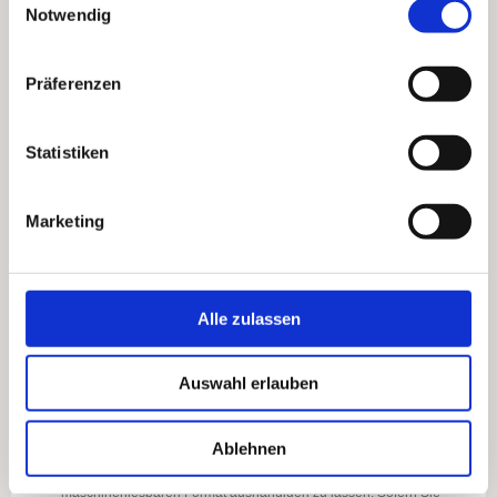
HABEN SIE DAS RECHT, JEDERZEIT WIDERSPRUCH GEGEN
Notwendig
DIE VERARBEITUNG SIE BETREFFENDER
PERSONENBEZOGENER DATEN ZUM ZWECKE DERARTIGER
WERBUNG EINZULEGEN; DIES GILT AUCH FÜR DAS
Präferenzen
PROFILING, SOWEIT ES MIT SOLCHER DIREKTWERBUNG IN
VERBINDUNG STEHT. WENN SIE WIDERSPRECHEN, WERDEN
IHRE PERSONENBEZOGENEN DATEN ANSCHLIESSEND
Statistiken
NICHT MEHR ZUM ZWECKE DER DIREKTWERBUNG
VERWENDET (WIDERSPRUCH NACH ART. 21 ABS. 2 DSGVO).
Marketing
Beschwerderecht bei der zuständigen Aufsichtsbehörde
Im Falle von Verstößen gegen die DSGVO steht den Betroffenen
ein Beschwerderecht bei einer Aufsichtsbehörde, insbesondere in
dem Mitgliedstaat ihres gewöhnlichen Aufenthalts, ihres
Arbeitsplatzes oder des Orts des mutmaßlichen Verstoßes zu. Das
Alle zulassen
Beschwerderecht besteht unbeschadet anderweitiger
verwaltungsrechtlicher oder gerichtlicher Rechtsbehelfe.
Auswahl erlauben
Recht auf Datenübertragbarkeit
Sie haben das Recht, Daten, die wir auf Grundlage Ihrer
Ablehnen
Einwilligung oder in Erfüllung eines Vertrags automatisiert
verarbeiten, an sich oder an einen Dritten in einem gängigen,
maschinenlesbaren Format aushändigen zu lassen. Sofern Sie