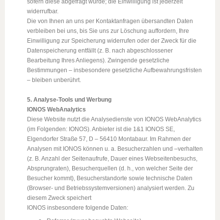
sofern diese abgefragt wurde; die Einwilligung ist jederzeit
widerrufbar.
Die von Ihnen an uns per Kontaktanfragen übersandten Daten
verbleiben bei uns, bis Sie uns zur Löschung auffordern, Ihre
Einwilligung zur Speicherung widerrufen oder der Zweck für die
Datenspeicherung entfällt (z. B. nach abgeschlossener
Bearbeitung Ihres Anliegens). Zwingende gesetzliche
Bestimmungen – insbesondere gesetzliche Aufbewahrungsfristen
– bleiben unberührt.
5. Analyse-Tools und Werbung
IONOS WebAnalytics
Diese Website nutzt die Analysedienste von IONOS WebAnalytics
(im Folgenden: IONOS). Anbieter ist die 1&1 IONOS SE,
Elgendorfer Straße 57, D – 56410 Montabaur. Im Rahmen der
Analysen mit IONOS können u. a. Besucherzahlen und –verhalten
(z. B. Anzahl der Seitenaufrufe, Dauer eines Webseitenbesuchs,
Absprungraten), Besucherquellen (d. h., von welcher Seite der
Besucher kommt), Besucherstandorte sowie technische Daten
(Browser- und Betriebssystemversionen) analysiert werden. Zu
diesem Zweck speichert
IONOS insbesondere folgende Daten: