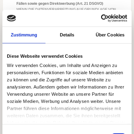
Fällen sowie gegen Direktwerbung (Art. 21 DSGVO)
WENN DIE DATENVERARBEITUNG AUF GRUNDLAGE VON
ART. 6 ABS. 1 LIT. E ODER F DSGVO ERFOLGT, HABEN SIE
JEDERZEIT DAS RECHT, AUS GRÜNDEN, DIE SICH AUS IHRER
BESONDEREN SITUATION ERGEBEN, GEGEN DIE
VERARBEITUNG IHRER PERSONENBEZOGENEN DATEN
Zustimmung
Details
Über Cookies
WIDERSPRUCH EINZULEGEN; DIES GILT AUCH FÜR EIN AUF
DIESE BESTIMMUNGEN GESTÜTZTES PROFILING. DIE
JEWEILIGE RECHTSGRUNDLAGE, AUF DENEN EINE
Diese Webseite verwendet Cookies
VERARBEITUNG BERUHT, ENTNEHMEN SIE DIESER
DATENSCHUTZERKLÄRUNG. WENN SIE WIDERSPRUCH
Wir verwenden Cookies, um Inhalte und Anzeigen zu
EINLEGEN, WERDEN WIR IHRE BETROFFENEN
personalisieren, Funktionen für soziale Medien anbieten
PERSONENBEZOGENEN DATEN NICHT MEHR VERARBEITEN,
zu können und die Zugriffe auf unsere Website zu
ES SEI DENN, WIR KÖNNEN ZWINGENDE SCHUTZWÜRDIGE
analysieren. Außerdem geben wir Informationen zu Ihrer
GRÜNDE FÜR DIE VERARBEITUNG NACHWEISEN, DIE IHRE
INTERESSEN, RECHTE UND FREIHEITEN ÜBERWIEGEN
Verwendung unserer Website an unsere Partner für
ODER DIE VERARBEITUNG DIENT DER GELTENDMACHUNG,
soziale Medien, Werbung und Analysen weiter. Unsere
AUSÜBUNG ODER VERTEIDIGUNG VON
Partner führen diese Informationen möglicherweise mit
RECHTSANSPRÜCHEN (WIDERSPRUCH NACH ART. 21 ABS. 1
weiteren Daten zusammen, die Sie ihnen bereitgestellt
DSGVO).
haben oder die sie im Rahmen Ihrer Nutzung der Dienste
WERDEN IHRE PERSONENBEZOGENEN DATEN
VERARBEITET, UM DIREKTWERBUNG ZU BETREIBEN, SO
gesammelt haben.
Einwilligungsauswahl